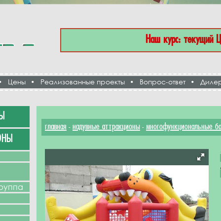
Наш курс: текущий 
•
Цены
•
Реализованные проекты
•
Вопрос-ответ
•
Диле
Ы
главная
надувные аттракционы
многофункциональные б
-
-
ОНЫ
группа