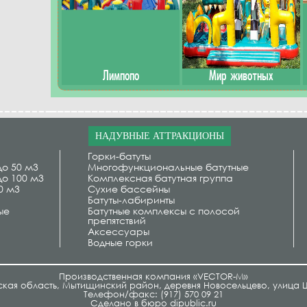
Лимпопо
Мир животных
НАДУВНЫЕ АТТРАКЦИОНЫ
Горки-батуты
до 50 м3
Многофункциональные батутные
до 100 м3
Комплексная батутная группа
0 м3
Сухие бассейны
Батуты-лабиринты
ые
Батутные комплексы с полосой
препятствий
Аксессуары
Водные горки
Производственная компания «VECTOR-M»
кая область, Мытищинский район, деревня Новосельцево, улица Ц
Телефон/факс: (917) 570 09 21
Cделано в бюро
dipublic.ru