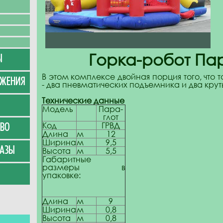
Горка-робот Пар
Ы
В этом комплексе двойная порция того, что т
УЖЕНИЯ
- два пневматических подъемника и два крут
Технические данные
Модель
Пара-
глот
Код
ГРВД
ВО
Длина
м
12
Ширина
м
9,5
АЗЫ
Высота
м
5,5
Габаритные
размеры в
упаковке:
Длина
м
9
Ширина
м
0,8
Высота
м
0,8