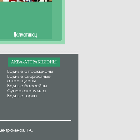
Далматинец
АКВА-АТТРАКЦИОНЫ
Водные аттракционы
Водные скоростные
аттракционы
Водные бассейны
Суперкатапульта
Водные горки
ентральная, 1А.