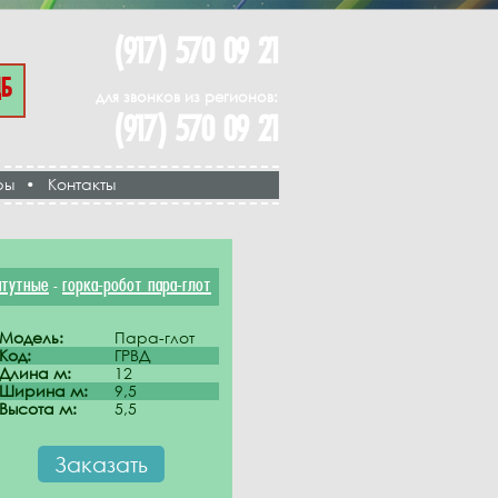
(917) 570 09 21
ЦБ
для звонков из регионов:
(917) 570 09 21
ры
•
Контакты
атутные
горка-робот пара-глот
-
Модель:
Пара-глот
Код:
ГРВД
Длина м:
12
Ширина м:
9,5
Высота м:
5,5
Заказать