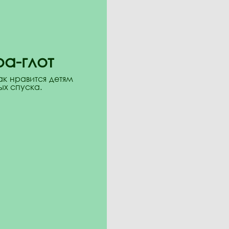
а-глот
ак нравится детям
ых спуска.