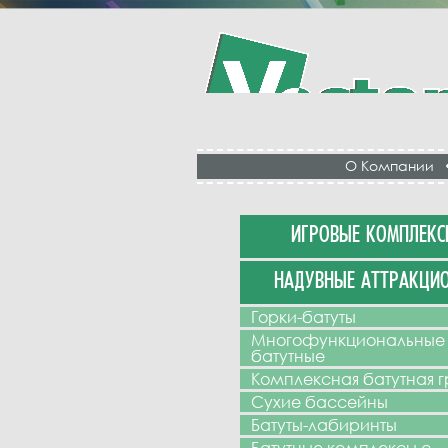
О Компании
ИГРОВЫЕ КОМПЛЕКС
НАДУВНЫЕ АТТРАКЦИ
Горки-батуты
Многофункциональные
батутные
Комплексная батутная 
Сухие бассейны
Батуты-лабиринты