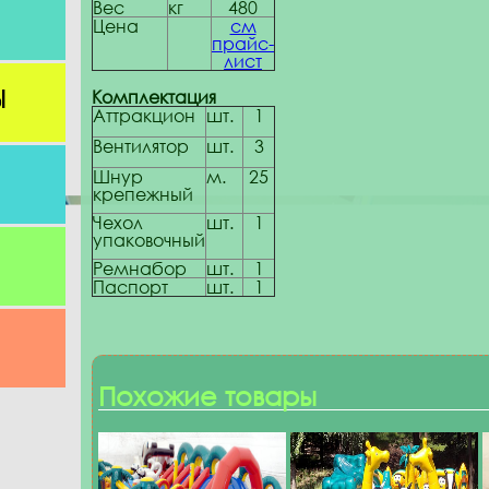
Вес
кг
480
Цена
см
прайс-
лист
Комплектация
Ы
Аттракцион
шт.
1
Вентилятор
шт.
3
Шнур
м.
25
крепежный
Чехол
шт.
1
упаковочный
Ремнабор
шт.
1
Паспорт
шт.
1
Похожие товары