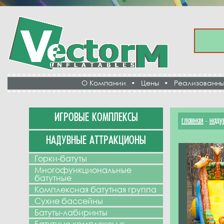
О Компании
•
Цены
•
Реализованны
ИГРОВЫЕ КОМПЛЕКСЫ
главная
наду
-
НАДУВНЫЕ АТТРАКЦИОНЫ
Горки-батуты
Многофункциональные
батутные
Комплексная батутная группа
Сухие бассейны
Батуты-лабиринты