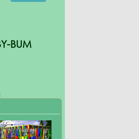
BY-BUM
к