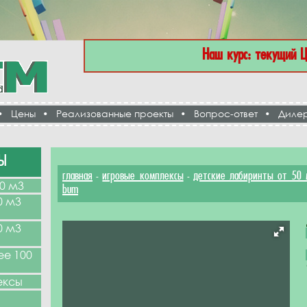
Наш курс: текущий 
•
Цены
•
Реализованные проекты
•
Вопрос-ответ
•
Диле
Ы
главная
игровые комплексы
детские лабиринты от 50 
-
-
0 м3
bum
0 м3
0 м3
ее 100
ексы