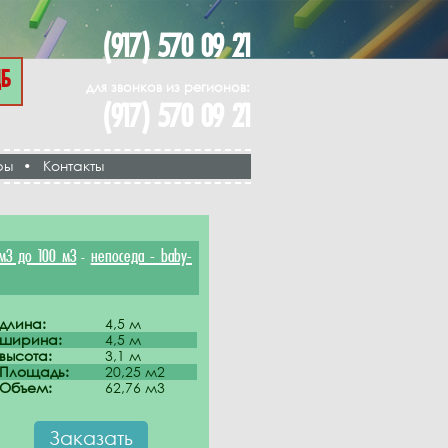
(917) 570 09 21
ЦБ
для звонков из регионов:
(917) 570 09 21
ры
•
Контакты
м3 до 100 м3
непоседа - baby-
-
длина:
4,5 м
ширина:
4,5 м
высота:
3,1 м
Площадь:
20,25 м2
Объем:
62,76 м3
Заказать