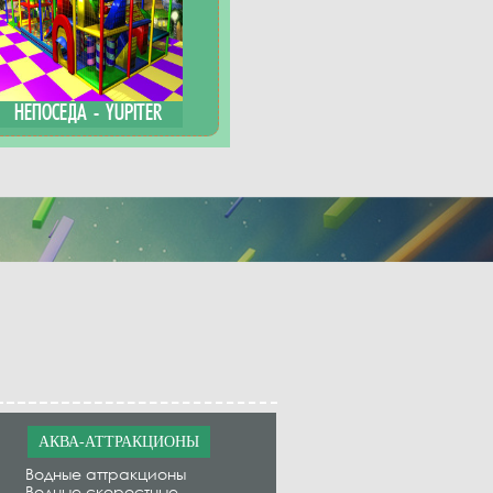
НЕПОСЕДА - YUPITER
АКВА-АТТРАКЦИОНЫ
Водные аттракционы
Водные скоростные