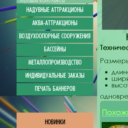
игровые комплексы
НАДУВНЫЕ АТТРАКЦИОНЫ
АКВА-АТТРАКЦИОНЫ
ВОЗДУХООПОРНЫЕ СООРУЖЕНИЯ
Техниче
БАССЕЙНЫ
Размер
МЕТАЛЛОПРОИЗВОДСТВО
длина
ИНДИВИДУАЛЬНЫЕ ЗАКАЗЫ
шири
высот
ПЕЧАТЬ БАННЕРОВ
одновре
Похож
НОВИНКИ