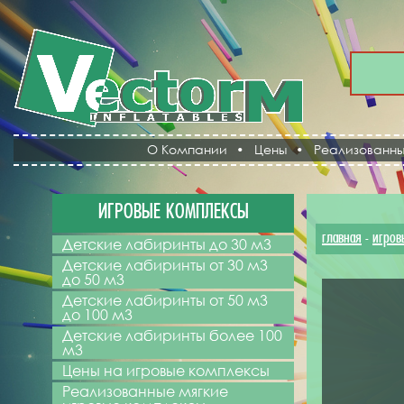
О Компании
•
Цены
•
Реализованны
ИГРОВЫЕ КОМПЛЕКСЫ
главная
игров
-
Детские лабиринты до 30 м3
Детские лабиринты от 30 м3
до 50 м3
Детские лабиринты от 50 м3
до 100 м3
Детские лабиринты более 100
м3
Цены на игровые комплексы
Реализованные мягкие