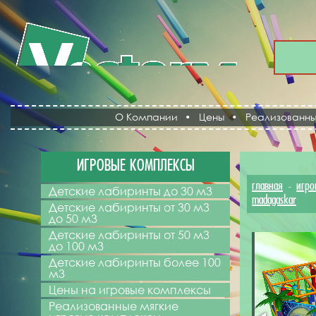
О Компании
•
Цены
•
Реализованны
ИГРОВЫЕ КОМПЛЕКСЫ
главная
игр
-
Детские лабиринты до 30 м3
madagaskar
Детские лабиринты от 30 м3
до 50 м3
Детские лабиринты от 50 м3
до 100 м3
Детские лабиринты более 100
м3
Цены на игровые комплексы
Реализованные мягкие