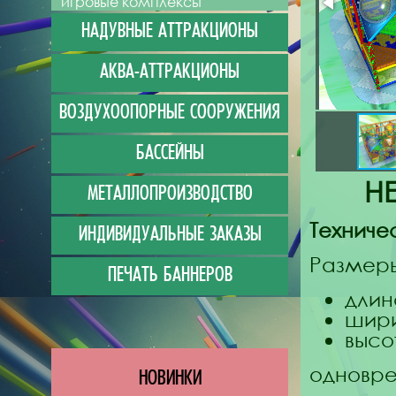
игровые комплексы
НАДУВНЫЕ АТТРАКЦИОНЫ
АКВА-АТТРАКЦИОНЫ
ВОЗДУХООПОРНЫЕ СООРУЖЕНИЯ
БАССЕЙНЫ
Н
МЕТАЛЛОПРОИЗВОДСТВО
Техниче
ИНДИВИДУАЛЬНЫЕ ЗАКАЗЫ
Размер
ПЕЧАТЬ БАННЕРОВ
длин
шири
высо
одновре
НОВИНКИ