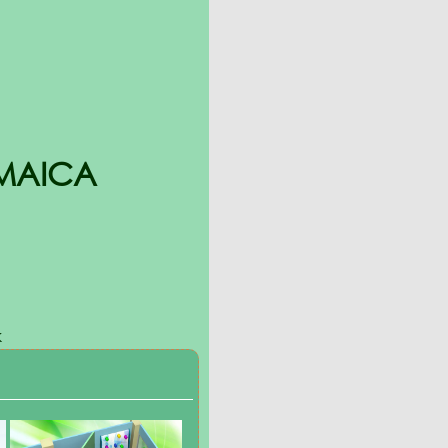
MAICA
к