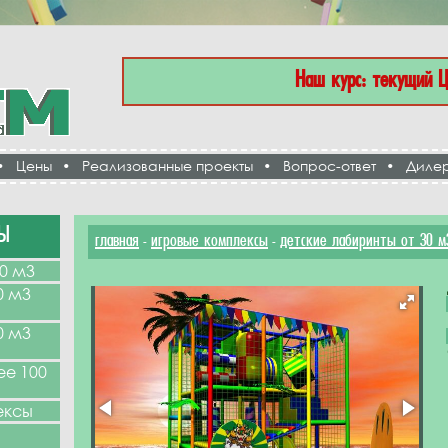
Наш курс: текущий 
•
Цены
•
Реализованные проекты
•
Вопрос-ответ
•
Диле
Ы
главная
игровые комплексы
детские лабиринты от 30 м
-
-
0 м3
0 м3
0 м3
ее 100
ексы