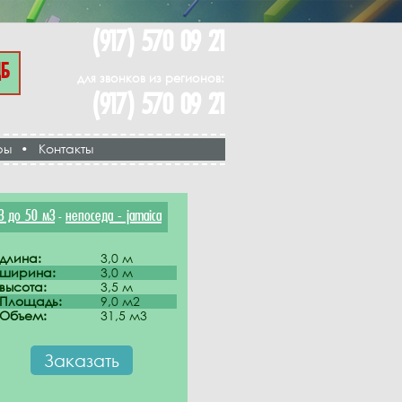
(917) 570 09 21
ЦБ
для звонков из регионов:
(917) 570 09 21
ры
•
Контакты
3 до 50 м3
непоседа - jamaica
-
длина:
3,0 м
ширина:
3,0 м
высота:
3,5 м
Площадь:
9,0 м2
Объем:
31,5 м3
Заказать