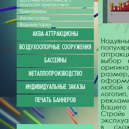
Батутные комплексы с
полосой препятствий
Тренажеры
Аксессуары
Водные горки
АКВА-АТТРАКЦИОНЫ
Надув
попул
ВОЗДУХООПОРНЫЕ СООРУЖЕНИЯ
аттрак
выбор 
БАССЕЙНЫ
оригина
разме
МЕТАЛЛОПРОИЗВОДСТВО
оформл
любой 
ИНДИВИДУАЛЬНЫЕ ЗАКАЗЫ
логотип
рекла
ПЕЧАТЬ БАННЕРОВ
Вашего 
Строй»
эксплуа
в сло