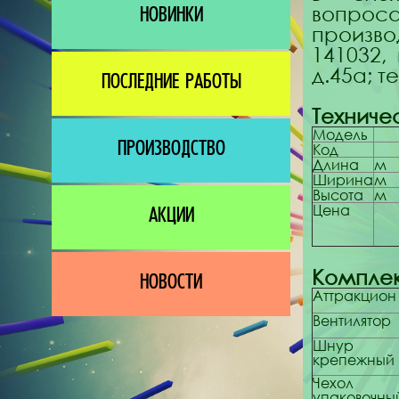
вопр
НОВИНКИ
произво
141032,
д.45а; т
ПОСЛЕДНИЕ РАБОТЫ
Техниче
Модель
ПРОИЗВОДСТВО
Код
Длина
м
Ширина
м
Высота
м
Цена
АКЦИИ
Комплек
НОВОСТИ
Аттракцион
Вентилятор
Шнур
крепежный
Чехол
упаковочны