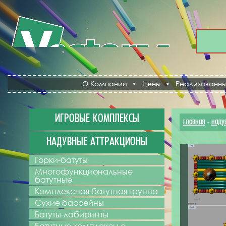
О Компании
•
Цены
•
Реализованны
ИГРОВЫЕ КОМПЛЕКСЫ
главная
наду
-
НАДУВНЫЕ АТТРАКЦИОНЫ
Горки-батуты
Многофункциональные
батутные
Комплексная батутная группа
Сухие бассейны
Батуты-лабиринты