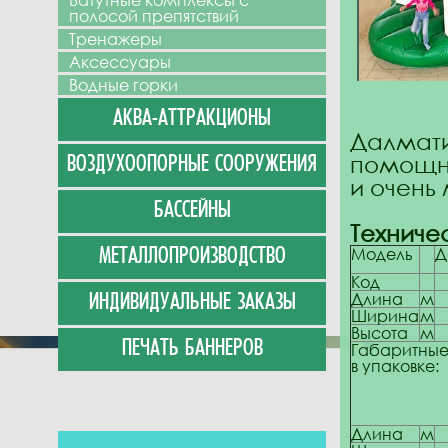
Батутные комплексы с
полосой препятствий
Тренажеры
Аксессуары
Водные горки
АКВА-АТТРАКЦИОНЫ
Далмат
помощн
ВОЗДУХООПОРНЫЕ СООРУЖЕНИЯ
и очень
БАССЕЙНЫ
Техниче
Модель
Д
МЕТАЛЛОПРОИЗВОДСТВО
Код
Длина
м
ИНДИВИДУАЛЬНЫЕ ЗАКАЗЫ
Ширина
м
Высота
м
ПЕЧАТЬ БАННЕРОВ
Габаритны
в упаковке:
Длина
м