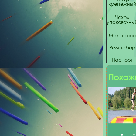
крепежны
Чехол
упаковочны
Мех-насос
Ремнабор
Паспорт
Похож