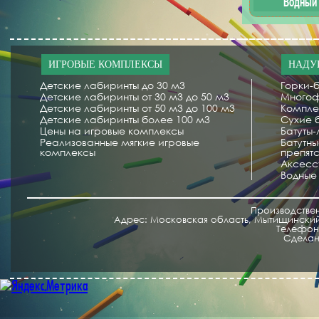
Водный
ИГРОВЫЕ КОМПЛЕКСЫ
НАДУ
Детские лабиринты до 30 м3
Горки-б
Детские лабиринты от 30 м3 до 50 м3
Многоф
Детские лабиринты от 50 м3 до 100 м3
Компле
Детские лабиринты более 100 м3
Сухие 
Цены на игровые комплексы
Батуты
Реализованные мягкие игровые
Батутн
комплексы
препят
Аксесс
Водные
Производстве
Адрес: Московская область, Мытищинский 
Телефон/
Cделан