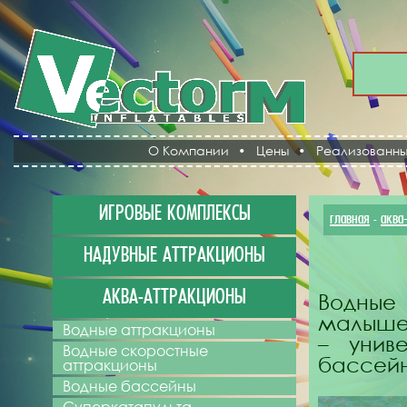
О Компании
•
Цены
•
Реализованны
ИГРОВЫЕ КОМПЛЕКСЫ
главная
аква
-
НАДУВНЫЕ АТТРАКЦИОНЫ
АКВА-АТТРАКЦИОНЫ
Водные 
малышей
Водные аттракционы
– унив
Водные скоростные
бассей
аттракционы
Водные бассейны