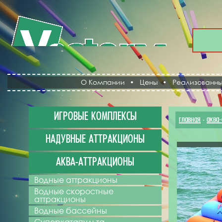
О Компании
•
Цены
•
Реализованны
ИГРОВЫЕ КОМПЛЕКСЫ
главная
аква
-
НАДУВНЫЕ АТТРАКЦИОНЫ
АКВА-АТТРАКЦИОНЫ
Водные аттракционы
Водные скоростные
аттракционы
Водные бассейны